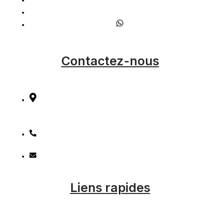
Contactez-nous
Cité Gaston Bernard Local N°01 N° 66 BIS,
Draria, ALGER.
+(213) 770 780 058
contact@gf-office.com
Liens rapides