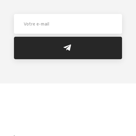
Fondée en 2015 à Alger, GF Office conçoit et distribue du
mobilier de bureau moderne, ergonomique et durable,
alliant qualité, confort et design pour des espaces
professionnels fonctionnels et élégants.