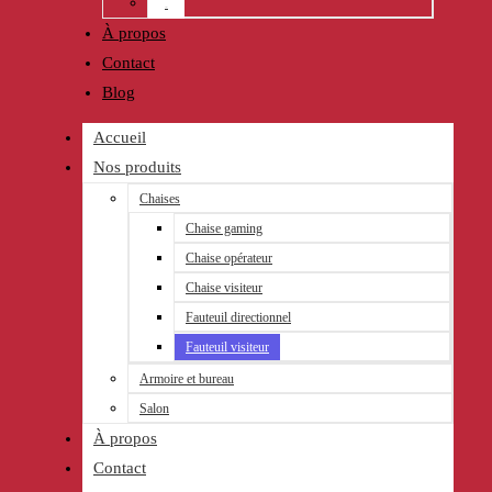
Salon
À propos
Contact
Blog
Accueil
Nos produits
Chaises
Chaise gaming
Chaise opérateur
Chaise visiteur
Fauteuil directionnel
Fauteuil visiteur
Armoire et bureau
Salon
À propos
Contact